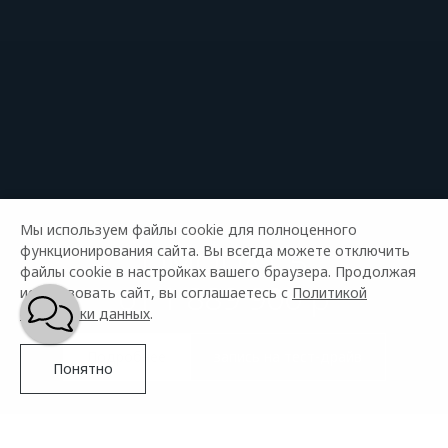
Мы используем файлы cookie для полноценного
функционирования сайта. Вы всегда можете отключить
OMODA C5
файлы cookie в настройках вашего браузера. Продолжая
от 1 889 900 р
использовать сайт, вы соглашаетесь с
Политикой
обработки данных
.
Подробнее
запись на тест-драйв
Понятно