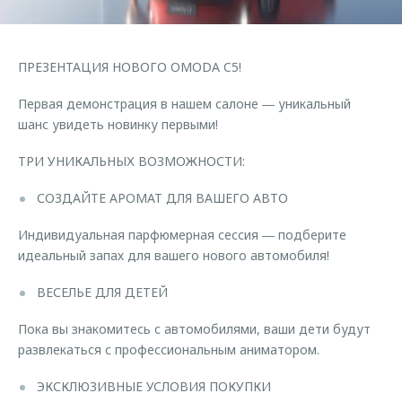
Страхование
Клиентская поддержка
Обратная связь
Кредитный калькулятор
O&J Автоклуб
ПРЕЗЕНТАЦИЯ НОВОГО OMODA C5!
Аксессуары
Клуб владельцев OMODA
Первая демонстрация в нашем салоне ― уникальный
Одежда и сувениры
Приложение O&J
шанс увидеть новинку первыми!
Оригинальные аксессуары
Аксессуары
ТРИ УНИКАЛЬНЫХ ВОЗМОЖНОСТИ:
Запчасти
Одежда и сувениры
СОЗДАЙТЕ АРОМАТ ДЛЯ ВАШЕГО АВТО
Трейд-ин
Оригинальные аксессуары
Индивидуальная парфюмерная сессия ― подберите
Калькулятор трейд-ин
Запчасти
идеальный запах для вашего нового автомобиля!
ВЕСЕЛЬЕ ДЛЯ ДЕТЕЙ
Пока вы знакомитесь с автомобилями, ваши дети будут
развлекаться с профессиональным аниматором.
ЭКСКЛЮЗИВНЫЕ УСЛОВИЯ ПОКУПКИ