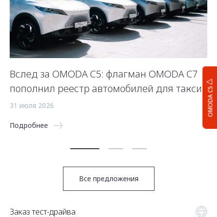
Вслед за OMODA C5: флагман OMODA C7
С
пополнил реестр автомобилей для такси
п
OMODA C5
а
31 июля 2026
5 
Подробнее
По
Все предложения
Заказ тест-драйва