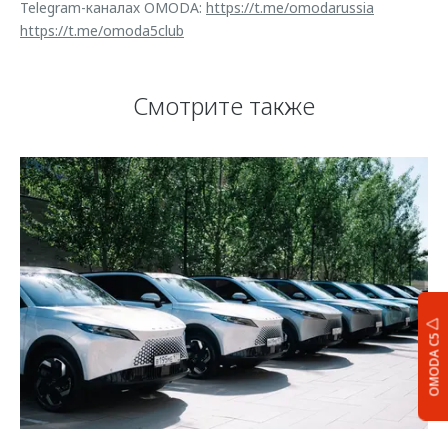
Telegram-каналах OMODA:
https://t.me/omodarussia
https://t.me/omoda5club
Смотрите также
OMODA C5