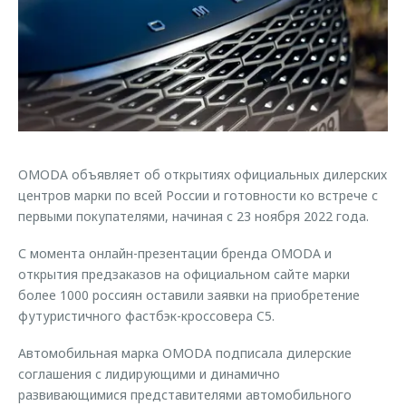
Страхование
Клиентская поддержка
Обратная связь
Кредитный калькулятор
O&J Автоклуб
Аксессуары
Клуб владельцев OMODA
Одежда и сувениры
Приложение O&J
Оригинальные аксессуары
Аксессуары
Запчасти
OMODA объявляет об открытиях официальных дилерских
Одежда и сувениры
центров марки по всей России и готовности ко встрече с
Трейд-ин
Оригинальные аксессуары
первыми покупателями, начиная с 23 ноября 2022 года.
Калькулятор трейд-ин
Запчасти
С момента онлайн-презентации бренда OMODA и
открытия предзаказов на официальном сайте марки
более 1000 россиян оставили заявки на приобретение
футуристичного фастбэк-кроссовера C5.
Автомобильная марка OMODA подписала дилерские
соглашения с лидирующими и динамично
развивающимися представителями автомобильного