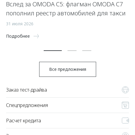
Вслед за OMODA C5: флагман OMODA C7
С
пополнил реестр автомобилей для такси
п
а
31 июля 2026
5 
Подробнее
По
Все предложения
Заказ тест-драйва
Спецпредложения
Расчет кредита