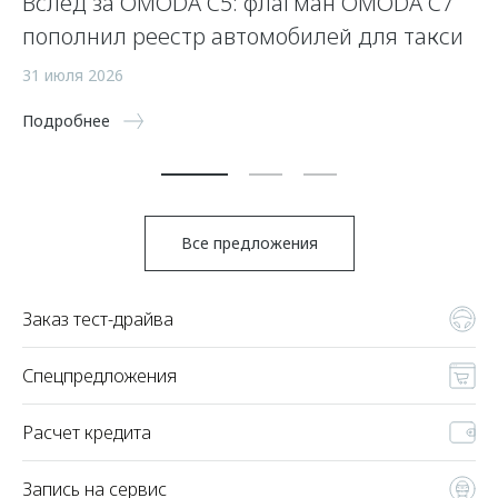
Вслед за OMODA C5: флагман OMODA C7
С
пополнил реестр автомобилей для такси
п
а
31 июля 2026
5 
Подробнее
По
Все предложения
Заказ тест-драйва
Спецпредложения
Расчет кредита
Запись на сервис