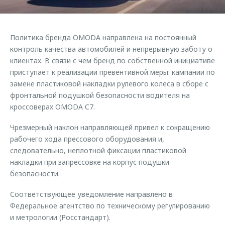
Страхование
Клиентская поддержка
Обратная связь
Кредитный калькулятор
O&J Автоклуб
Политика бренда OMODA направлена на постоянный
Аксессуары
Клуб владельцев OMODA
контроль качества автомобилей и непрерывную заботу о
клиентах. В связи с чем бренд по собственной инициативе
Одежда и сувениры
Приложение O&J
приступает к реализации превентивной меры: кампании по
Оригинальные аксессуары
Аксессуары
замене пластиковой накладки рулевого колеса в сборе с
Запчасти
фронтальной подушкой безопасности водителя на
Одежда и сувениры
кроссоверах OMODA C7.
Трейд-ин
Оригинальные аксессуары
Чрезмерный наклон направляющей привел к сокращению
Калькулятор трейд-ин
Запчасти
рабочего хода прессового оборудования и,
следовательно, неплотной фиксации пластиковой
накладки при запрессовке на корпус подушки
безопасности.
Соответствующее уведомление направлено в
Федеральное агентство по техническому регулированию
и метрологии (Росстандарт).