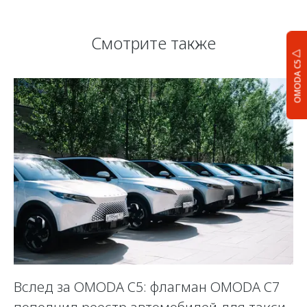
Смотрите также
OMODA C5
Вслед за OMODA C5: флагман OMODA C7
С