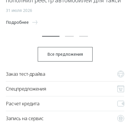
пополнил реестр автомобилей для такси
п
а
31 июля 2026
5 
Подробнее
По
Все предложения
Заказ тест-драйва
Спецпредложения
Расчет кредита
Запись на сервис