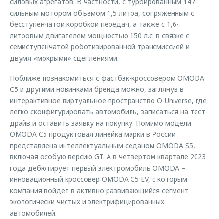
силовых агрегатов. В частности, c турбированным 147-
сильным мотором объемом 1,5 литра, сопряженным с
бесступенчатой коробкой передач, а также c 1,6-
литровым двигателем мощностью 150 л.с. в связке с
семиступенчатой роботизированной трансмиссией и
двумя «мокрыми» сцеплениями.
Поближе познакомиться с фастбэк-кроссовером OMODA
C5 и другими новинками бренда можно, заглянув в
интерактивное виртуальное пространство O-Universe, где
легко сконфигурировать автомобиль, записаться на тест-
драйв и оставить заявку на покупку. Помимо модели
OMODA C5 продуктовая линейка марки в России
представлена интеллектуальным седаном OMODA S5,
включая особую версию GT. А в четвертом квартале 2023
года дебютирует первый электромобиль OMODA –
инновационный кроссовер OMODA C5 EV, с которым
компания войдет в активно развивающийся сегмент
экологически чистых и электрифицированных
автомобилей.