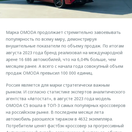
Страхование
Клиентская поддержка
Обратная связь
Кредитный калькулятор
O&J Автоклуб
Аксессуары
Клуб владельцев OMODA
Марка OMODA продолжает стремительно завоевывать
Одежда и сувениры
Приложение O&J
популярность по всему миру, демонстрируя
Оригинальные аксессуары
внушительные показатели по объему продаж. По итогам
Аксессуары
августа 2023 года бренд реализовал на международной
Запчасти
Одежда и сувениры
арене 16 686 автомобилей, что на 6,04% больше, чем
месяцем ранее. А всего с начала года совокупный объем
Трейд-ин
Оригинальные аксессуары
продаж OMODA превысил 100 000 единиц.
Калькулятор трейд-ин
Запчасти
Россия является для марки стратегически важным
рынком. И согласно статистике экспертов аналитического
агентства «Автостат», в августе 2023 года модель
OMODA C5 вошла в ТОП-3 самых популярных кроссоверов
на российском рынке. В последнем месяце лета
автомобиль разошелся тиражом в 4632 экземпляра.
Потребители ценят фастбэк-кроссовер за прогрессивный