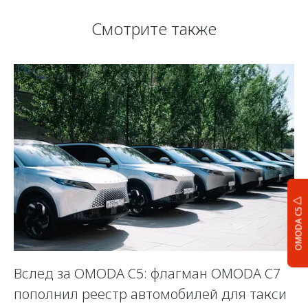
Смотрите также
OMODA C5
Вслед за OMODA C5: флагман OMODA C7
С
пополнил реестр автомобилей для такси
п