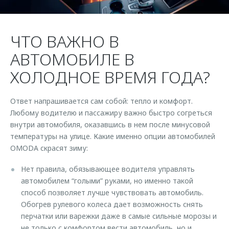
Страхование
Клиентская поддержка
Обратная связь
Кредитный калькулятор
O&J Автоклуб
ЧТО ВАЖНО В
Аксессуары
Клуб владельцев OMODA
АВТОМОБИЛЕ В
Одежда и сувениры
Приложение O&J
ХОЛОДНОЕ ВРЕМЯ ГОДА?
Оригинальные аксессуары
Аксессуары
Запчасти
Ответ напрашивается сам собой: тепло и комфорт.
Одежда и сувениры
Любому водителю и пассажиру важно быстро согреться
Трейд-ин
Оригинальные аксессуары
внутри автомобиля, оказавшись в нем после минусовой
Калькулятор трейд-ин
Запчасти
температуры на улице. Какие именно опции автомобилей
OMODA скрасят зиму:
Нет правила, обязывающее водителя управлять
автомобилем “голыми” руками, но именно такой
способ позволяет лучше чувствовать автомобиль.
Обогрев рулевого колеса дает возможность снять
перчатки или варежки даже в самые сильные морозы и
не только с комфортом вести автомобиль, но и