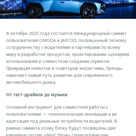
Страхование
Клиентская поддержка
Обратная связь
Кредитный калькулятор
O&J Автоклуб
Аксессуары
Клуб владельцев OMODA
В октябре 2025 года состоится Международный саммит
Одежда и сувениры
Приложение O&J
пользователей OMODA и JAECOO, посвященный тесному
Оригинальные аксессуары
сотрудничеству с водителями и партнёрами по всему
Аксессуары
миру в разработке продуктов, проектировании сценариев
Запчасти
Одежда и сувениры
использования и совместном создании сервисов.
Превращая клиентов в соавторов экосистемы, бренды
Трейд-ин
Оригинальные аксессуары
намечают новый путь развития для современного
Калькулятор трейд-ин
Запчасти
автомобильного рынка.
От тест-драйвов до музыки
Основной инструмент для совместной работы с
пользователями — технологические инновации и их
адаптация под реальные потребности водителей. В
рамках саммита этому блоку будут посвящены две
ключевые сессии: «Next Show» (технологические