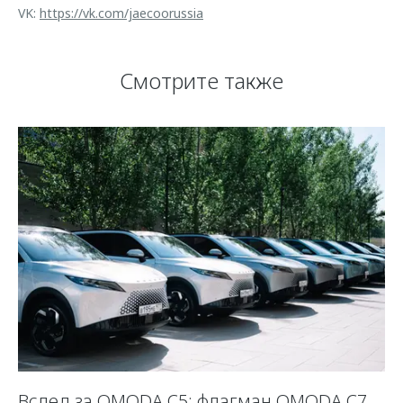
VK:
https://vk.com/jaecoorussia
Смотрите также
Вслед за OMODA C5: флагман OMODA C7
С