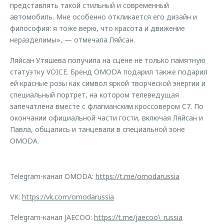
представлять такой стильный и современный
автомобиль. Мне особенно откликается его дизайн и
философия: я тоже верю, что красота и движение
неразделимы», — отмечала Ляйсан.
Ляйсан Утяшева получила на сцене не только памятную
статуэтку VOICE. Бренд OMODA подарил также подарил
ей красные розы как символ яркой творческой энергии и
специальный портрет, на котором телеведущая
запечатлена вместе с флагманским кроссовером C7. По
окончании официальной части гости, включая Ляйсан и
Павла, общались и танцевали в специальной зоне
OMODA.
Telegram-канал OMODA:
https://t.me/omodarussia
VK:
https://vk.com/omodarussia
Telegram-канал JAECOO:
https://t.me/jaecoo\_russia