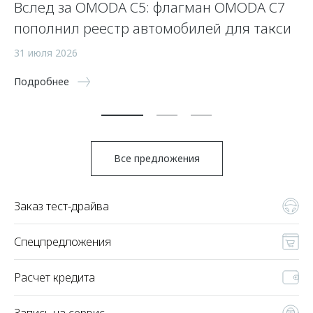
Вслед за OMODA C5: флагман OMODA C7
С
пополнил реестр автомобилей для такси
п
а
31 июля 2026
5 
Подробнее
По
Все предложения
Заказ тест-драйва
Спецпредложения
Расчет кредита