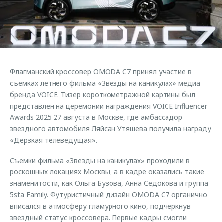
Страхование
Клиентская поддержка
Обратная связь
Кредитный калькулятор
O&J Автоклуб
Аксессуары
Клуб владельцев OMODA
Одежда и сувениры
Приложение O&J
Флагманский кроссовер OMODA C7 принял участие в
Оригинальные аксессуары
Аксессуары
съемках летнего фильма «Звезды на каникулах» медиа
Запчасти
бренда VOICE. Тизер короткометражной картины был
Одежда и сувениры
представлен на церемонии награждения VOICE Influencer
Трейд-ин
Оригинальные аксессуары
Awards 2025 27 августа в Москве, где амбассадор
звездного автомобиля Ляйсан Утяшева получила награду
Калькулятор трейд-ин
Запчасти
«Дерзкая телеведущая».
Съемки фильма «Звезды на каникулах» проходили в
роскошных локациях Москвы, а в кадре оказались такие
знаменитости, как Ольга Бузова, Анна Седокова и группа
5sta Family. Футуристичный дизайн OMODA C7 органично
вписался в атмосферу гламурного кино, подчеркнув
звездный статус кроссовера. Первые кадры смогли