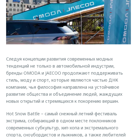
Страхование
Клиентская поддержка
Обратная связь
Кредитный калькулятор
O&J Автоклуб
Аксессуары
Клуб владельцев OMODA
Одежда и сувениры
Приложение O&J
Оригинальные аксессуары
Аксессуары
Запчасти
Следуя концепции развития современных модных
Одежда и сувениры
тенденций не только в автомобильной индустрии,
Трейд-ин
Оригинальные аксессуары
бренды OMODA и JAECOO продолжают поддерживать
стиль, моду и спорт, которые являются частью ДНК
Калькулятор трейд-ин
Запчасти
компании, чья философия направлена на устойчивое
развитие общества и объединение людей, жаждущих
новых открытий и стремящихся к покорению вершин.
Hot Snow Battle – самый снежный летний фестиваль
экстрима, собирающий в одном месте поклонников
современных субкультур, хип-хопа и экстремального
спорта, сноубордистов и лыжников, а также любителей