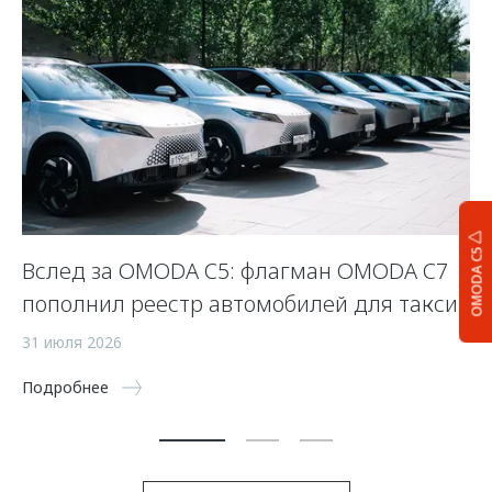
OMODA C5
Вслед за OMODA C5: флагман OMODA C7
С
пополнил реестр автомобилей для такси
п
а
31 июля 2026
5 
Подробнее
По