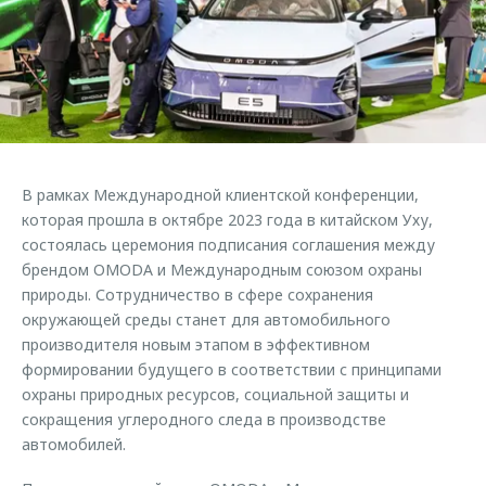
Страхование
Клиентская поддержка
Обратная связь
Кредитный калькулятор
O&J Автоклуб
Аксессуары
Клуб владельцев OMODA
Одежда и сувениры
Приложение O&J
Оригинальные аксессуары
Аксессуары
В рамках Международной клиентской конференции,
Запчасти
Одежда и сувениры
которая прошла в октябре 2023 года в китайском Уху,
состоялась церемония подписания соглашения между
Трейд-ин
Оригинальные аксессуары
брендом OMODA и Международным союзом охраны
Калькулятор трейд-ин
Запчасти
природы. Сотрудничество в сфере сохранения
окружающей среды станет для автомобильного
производителя новым этапом в эффективном
формировании будущего в соответствии с принципами
охраны природных ресурсов, социальной защиты и
сокращения углеродного следа в производстве
автомобилей.