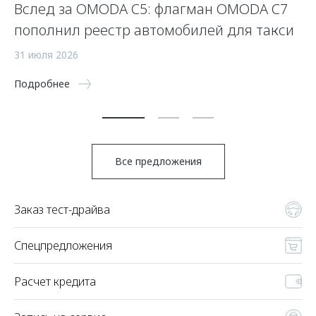
Вслед за OMODA C5: флагман OMODA C7
С
пополнил реестр автомобилей для такси
п
а
31 июля 2026
5 
Подробнее
По
Все предложения
Заказ тест-драйва
Спецпредложения
Расчет кредита