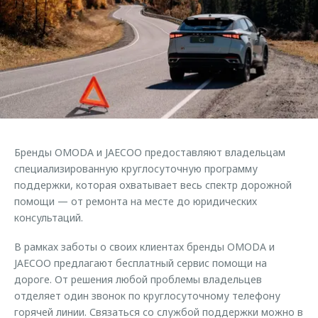
Страхование
Клиентская поддержка
Обратная связь
Кредитный калькулятор
O&J Автоклуб
Аксессуары
Клуб владельцев OMODA
Одежда и сувениры
Приложение O&J
Оригинальные аксессуары
Аксессуары
Запчасти
Одежда и сувениры
Бренды OMODA и JAECOO предоставляют владельцам
Трейд-ин
Оригинальные аксессуары
специализированную круглосуточную программу
поддержки, которая охватывает весь спектр дорожной
Калькулятор трейд-ин
Запчасти
помощи — от ремонта на месте до юридических
консультаций.
В рамках заботы о своих клиентах бренды OMODA и
JAECOO предлагают бесплатный сервис помощи на
дороге. От решения любой проблемы владельцев
отделяет один звонок по круглосуточному телефону
горячей линии. Связаться со службой поддержки можно в