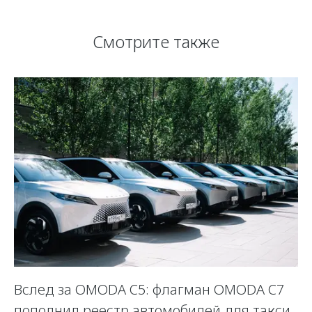
Смотрите также
Вслед за OMODA C5: флагман OMODA C7
С
пополнил реестр автомобилей для такси
п