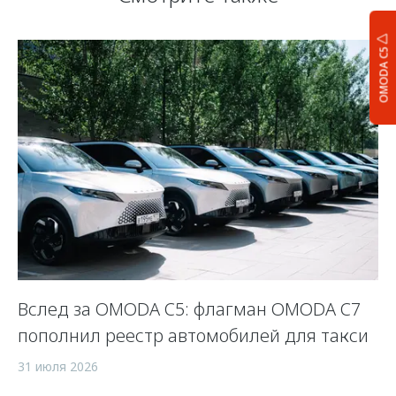
OMODA C5
Вслед за OMODA C5: флагман OMODA C7
С
пополнил реестр автомобилей для такси
п
а
31 июля 2026
5 