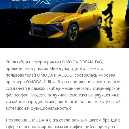
Страхование
Клиентская поддержка
Обратная связь
Кредитный калькулятор
O&J Автоклуб
Аксессуары
Клуб владельцев OMODA
Одежда и сувениры
Приложение O&J
Оригинальные аксессуары
Аксессуары
Запчасти
Одежда и сувениры
20 октября на мероприятии OMODA DREAM DAY,
Трейд-ин
Оригинальные аксессуары
прошедшем в рамках Международного саммита
пользователей OMODA и JAECOO, состоялась мировая
Калькулятор трейд-ин
Запчасти
премьера OMODA 4 Ultra. Это специальная тюнинг-версия,
созданная в рамках «кибер-механической» дизайнерской
философии. Модель получила комплексные улучшения в
дизайне и аэродинамике, предлагая баланс между яркой
эстетикой и функциональностью.
Появление OMODA 4 Ultra стало важным шагом бренда в
сфере персонализированных модификаций напрямую от