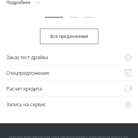
Подробнее
По
Все предложения
Заказ тест-драйва
Спецпредложения
Расчет кредита
Запись на сервис
¹ Указана максимальная цена перепродажи с учетом всех выгод на