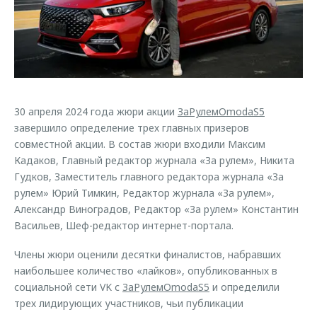
Страхование
Клиентская поддержка
Обратная связь
Кредитный калькулятор
O&J Автоклуб
Аксессуары
Клуб владельцев OMODA
Одежда и сувениры
Приложение O&J
Оригинальные аксессуары
30 апреля 2024 года жюри акции
ЗаРулемOmodaS5
Аксессуары
завершило определение трех главных призеров
Запчасти
Одежда и сувениры
совместной акции. В состав жюри входили Максим
Кадаков, Главный редактор журнала «За рулем», Никита
Трейд-ин
Оригинальные аксессуары
Гудков, Заместитель главного редактора журнала «За
Калькулятор трейд-ин
Запчасти
рулем» Юрий Тимкин, Редактор журнала «За рулем»,
Александр Виноградов, Редактор «За рулем» Константин
Васильев, Шеф-редактор интернет-портала.
Члены жюри оценили десятки финалистов, набравших
наибольшее количество «лайков», опубликованных в
социальной сети VK с
ЗаРулемOmodaS5
и определили
трех лидирующих участников, чьи публикации