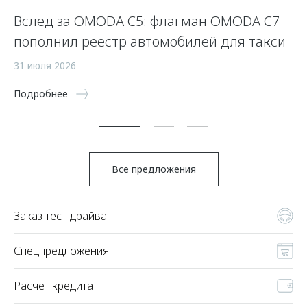
Вслед за OMODA C5: флагман OMODA C7
С
пополнил реестр автомобилей для такси
п
а
31 июля 2026
5 
Подробнее
По
Все предложения
Заказ тест-драйва
Спецпредложения
Расчет кредита